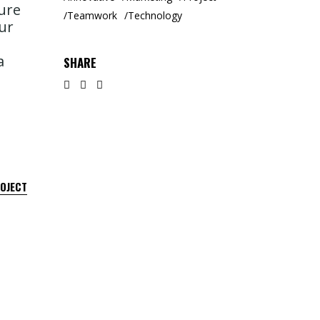
rure
Teamwork
Technology
tur
a
SHARE
ROJECT