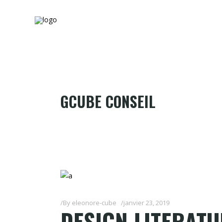
GCUBE CONSEIL
By
eleonore-cube
janvier 23, 2019
DESIGN LITERATU