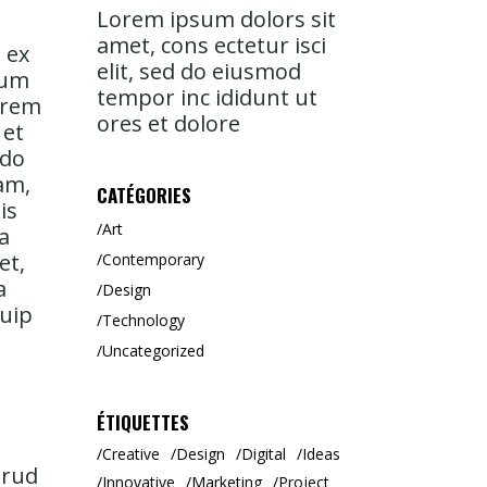
Lorem ipsum dolors sit
amet, cons ectetur isci
 ex
elit, sed do eiusmod
lum
tempor inc ididunt ut
orem
ores et dolore
 et
 do
am,
CATÉGORIES
is
Art
a
et,
Contemporary
a
Design
quip
Technology
Uncategorized
ÉTIQUETTES
Creative
Design
Digital
Ideas
trud
Innovative
Marketing
Project