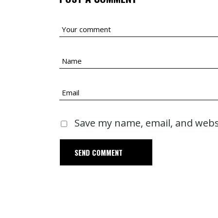
Save my name, email, and websi
D
MENT