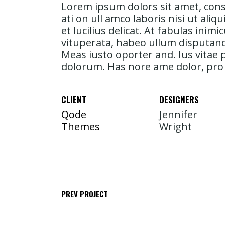
Lorem ipsum dolors sit amet, cons 
ati on ull amco laboris nisi ut aliqu
et lucilius delicat. At fabulas in
vituperata, habeo ullum disputando
Meas iusto oporter and. Ius vitae
dolorum. Has nore ame dolor, pro r
CLIENT
DESIGNERS
Qode
Jennifer
Themes
Wright
PREV PROJECT