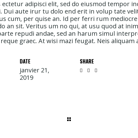
ectetur adipisci elit, sed do eiusmod tempor inc 
i. Dui aute irur tu dolo end erit in volup tate vel
imicus cum, per quise an. Id per ferri rum medio
 an sit. Veritus um no qui, at usu quod at ini
 parte repudi andae, sed an harum simul interpr
eque graec. At wisi mazi feugat. Neis aliquam 
DATE
SHARE
janvier 21,
2019