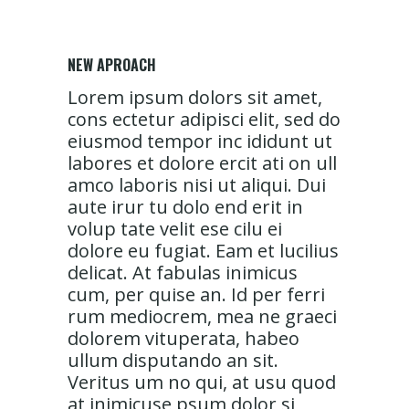
NEW APROACH
Lorem ipsum dolors sit amet,
cons ectetur adipisci elit, sed do
eiusmod tempor inc ididunt ut
labores et dolore ercit ati on ull
amco laboris nisi ut aliqui. Dui
aute irur tu dolo end erit in
volup tate velit ese cilu ei
dolore eu fugiat. Eam et lucilius
delicat. At fabulas inimicus
cum, per quise an. Id per ferri
rum mediocrem, mea ne graeci
dolorem vituperata, habeo
ullum disputando an sit.
Veritus um no qui, at usu quod
at inimicuse psum dolor si